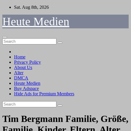
Skip
Sat. Aug 8th, 2026
to
content
Heute Medien
Home
Privacy Policy
About Us
Alter
DMCA
Heute Medien
Buy Adspace
Hide Ads for Premium Members
Tim Bergmann Familie, Größe,
Familie, Kinder, Eltern, Alter