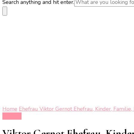
Looking
Search anything and hit enter.
for
Something?
Home
Ehefrau
Viktor Gernot Ehefrau, Kinder, Familie,
Ehefrau
Viktor Gernot Ehefrau, Kinder