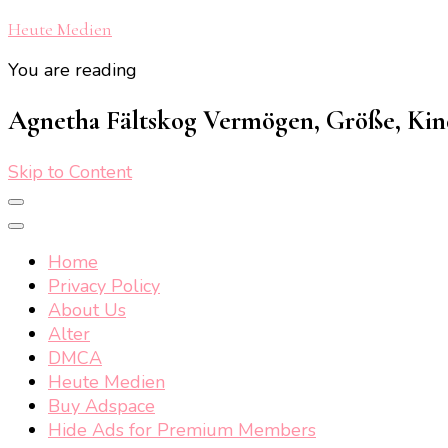
Heute Medien
You are reading
Agnetha Fältskog Vermögen, Größe, Kinde
Skip to Content
Home
Privacy Policy
About Us
Alter
DMCA
Heute Medien
Buy Adspace
Hide Ads for Premium Members