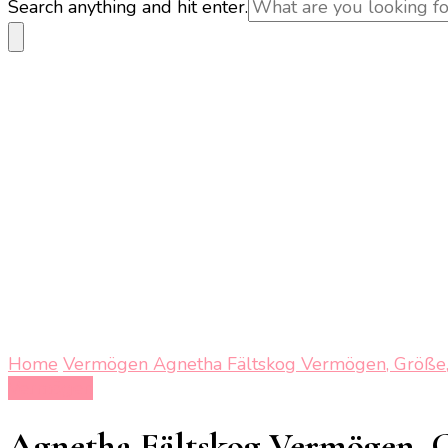
Looking
Search anything and hit enter.
for
Something?
Home
Vermögen
Agnetha Fältskog Vermögen, Größe, K
Vermögen
Agnetha Fältskog Vermögen, Gr