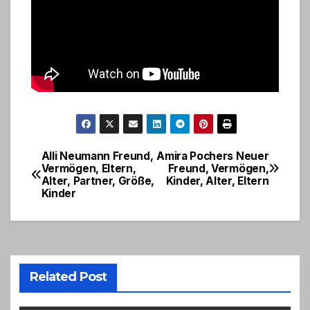
Alli Neumann Freund,
Amira Pochers Neuer
Post
Vermögen, Eltern,
Freund, Vermögen,
Alter, Partner, Größe,
Kinder, Alter, Eltern
navigation
Kinder
Related Post