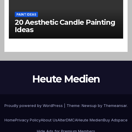
PAINT IDEAS
20 Aesthetic Candle Painting
Ideas
Heute Medien
Proudly powered by WordPress
|
Theme:
Newsup
by
Themeansar
.
Home
Privacy Policy
About Us
Alter
DMCA
Heute Medien
Buy Adspace
Hide Ads for Premium Members