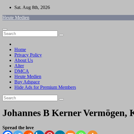
Skip
Sat. Aug 8th, 2026
to
Heute Medien
content
Home
Privacy Policy
About Us
Alter
DMCA
Heute Medien
Buy Adspace
Hide Ads for Premium Members
Johannes B Kerner Vermögen, Ki
Spread the love