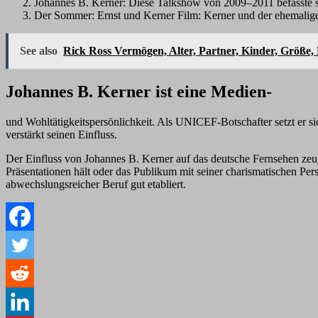
Johannes B. Kerner: Diese Talkshow von 2009–2011 befasste s
Der Sommer: Ernst und Kerner Film: Kerner und der ehemalig
See also
Rick Ross Vermögen, Alter, Partner, Kinder, Größe, 
Johannes B. Kerner ist eine Medien-
und Wohltätigkeitspersönlichkeit. Als UNICEF-Botschafter setzt er si
verstärkt seinen Einfluss.
Der Einfluss von Johannes B. Kerner auf das deutsche Fernsehen zeugt 
Präsentationen hält oder das Publikum mit seiner charismatischen Pers
abwechslungsreicher Beruf gut etabliert.