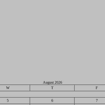
August 2026
W
T
F
5
6
7