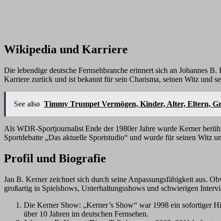
Wikipedia und Karriere
Die lebendige deutsche Fernsehbranche erinnert sich an Johannes B. K
Karriere zurück und ist bekannt für sein Charisma, seinen Witz und s
See also
Timmy Trumpet Vermögen, Kinder, Alter, Eltern, Gr
Als WDR-Sportjournalist Ende der 1980er Jahre wurde Kerner berühm
Sportdebatte „Das aktuelle Sportstudio“ und wurde für seinen Witz un
Profil und Biografie
Jan B. Kerner zeichnet sich durch seine Anpassungsfähigkeit aus. Obw
großartig in Spielshows, Unterhaltungsshows und schwierigen Interv
Die Kerner Show: „Kerner’s Show“ war 1998 ein sofortiger Hi
über 10 Jahren im deutschen Fernsehen.