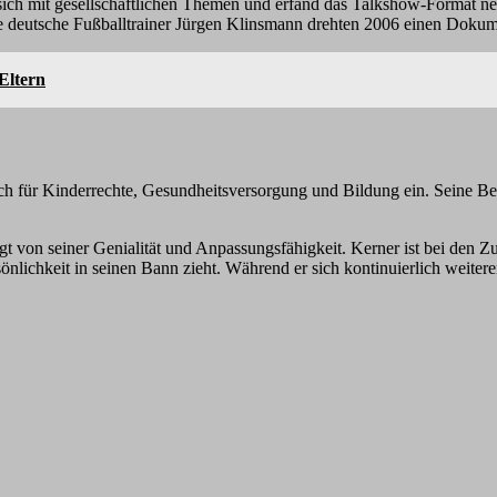
ich mit gesellschaftlichen Themen und erfand das Talkshow-Format ne
e deutsche Fußballtrainer Jürgen Klinsmann drehten 2006 einen Doku
Eltern
ch für Kinderrechte, Gesundheitsversorgung und Bildung ein. Seine Bere
von seiner Genialität und Anpassungsfähigkeit. Kerner ist bei den Zusch
önlichkeit in seinen Bann zieht. Während er sich kontinuierlich weiter