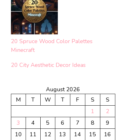
20 Spruce Wood Color Palettes
Minecraft
20 City Aesthetic Decor Ideas
August 2026
M
T
W
T
F
S
S
1
2
3
4
5
6
7
8
9
10
11
12
13
14
15
16