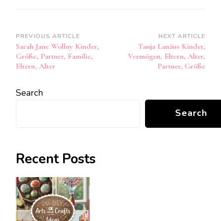
Post
PREVIOUS ARTICLE
NEXT ARTICLE
Sarah Jane Wollny Kinder,
Tanja Lanäus Kinder,
Navigation
Größe, Partner, Familie,
Vermögen, Eltern, Alter,
Eltern, Alter
Partner, Größe
Search
Search
Recent Posts